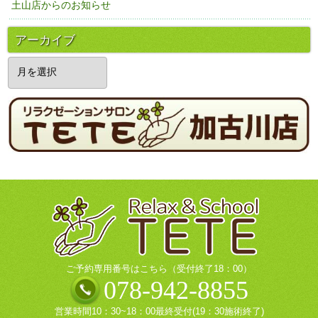
土山店からのお知らせ
アーカイブ
ア
ー
カ
イ
ブ
ご予約専用番号はこちら（受付終了18：00）
078-942-8855
営業時間10：30~18：00最終受付(19：30施術終了)