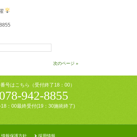
曜
855
次のページ »
番号はこちら（受付終了18：00）
078-942-8855
~18：00最終受付(19：30施術終了)
人情報保護方針
採用情報