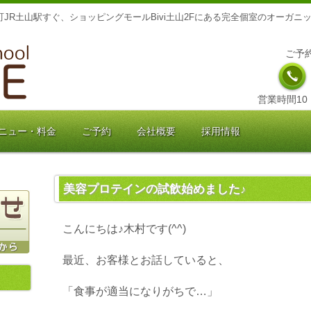
JR土山駅すぐ、ショッピングモールBivi土山2Fにある完全個室のオーガ
ご予
営業時間10：
ニュー・料金
ご予約
会社概要
採用情報
美容プロテインの試飲始めました♪
こんにちは♪木村です(^^)
最近、お客様とお話していると、
「食事が適当になりがちで…」