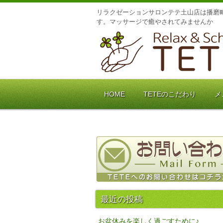
リラクゼーションサロンテテ土山店は播磨町
す。マッサージで癒やされてみませんか
HOME
TETEのこだわり
メ
最近の投稿
お盆休みを楽しく過ごすために♪