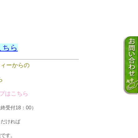
こちら
ティーからの
ら
ップはこちら
最終受付18：00）
ただければ
能です。