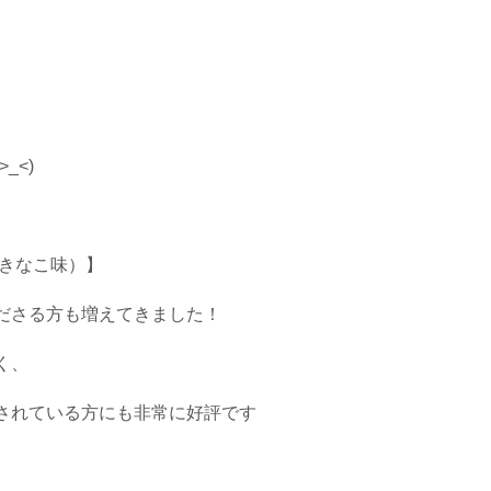
_<)
（きなこ味）】
ださる方も増えてきました！
く、
されている方にも非常に好評です