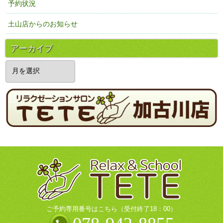
予約状況
土山店からのお知らせ
アーカイブ
ア
ー
カ
イ
ブ
ご予約専用番号はこちら（受付終了18：00）