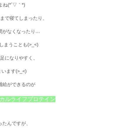
(*´▽｀*)
まで寝てしまったり、
間がなくなったり…
まうことも(>_<)
足になりやすく、
ます(>_<)
補給ができるのが
ニカルライフプロテイン
』♪
ったんですが、