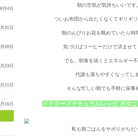
朝の空気が気持ちいいですよね
年8月4日
ついお布団から出たくなくてギリギリ
7月31日
朝のんびりお花を眺めていたら時
7月28日
気づけばコーヒーだけで済ませてし
でも、朝食を抜くとエネルギー不
7月23日
代謝も落ちやすくなってしまい
7月21日
そんな忙しい朝でも手軽に栄養
『
ドクターズナチュラルレシピ ボタ
7月16日
私も朝ごはんをサボりがちだ