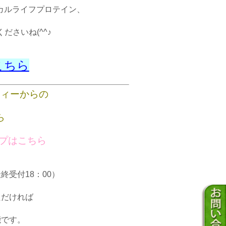
カルライフプロテイン、
ださいね(^^♪
こちら
ティーからの
ら
ップはこちら
最終受付18：00）
ただければ
能です。