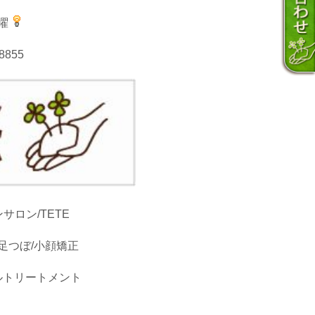
曜
855
サロン/TETE
足つぼ/小顔矯正
ルトリートメント