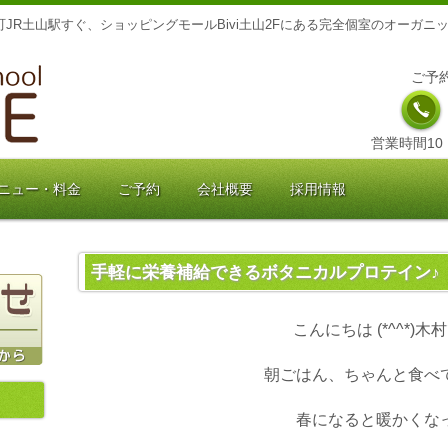
JR土山駅すぐ、ショッピングモールBivi土山2Fにある完全個室のオーガ
ご予
営業時間10：
ニュー・料金
ご予約
会社概要
採用情報
手軽に栄養補給できるボタニカルプロテイン♪
こんにちは (*^^*)木
朝ごはん、ちゃんと食べ
春になると暖かくな