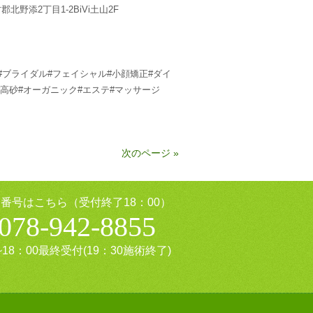
北野添2丁目1-2BiVi土山2F
#ブライダル#フェイシャル#小顔矯正#ダイ
#高砂#オーガニック#エステ#マッサージ
次のページ »
番号はこちら（受付終了18：00）
078-942-8855
~18：00最終受付(19：30施術終了)