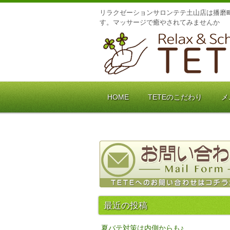
リラクゼーションサロンテテ土山店は播磨町
す。マッサージで癒やされてみませんか
HOME
TETEのこだわり
メ
最近の投稿
夏バテ対策は内側からも♪