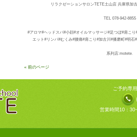
リラクゼーションサロンTETE土山店
兵庫県加古郡
TEL 078-942-8855
#アロマ#ヘッドスパ#小顔#オイルマッサージ#足つぼ#肩こり
エット#リンパ#むくみ#腰痛#肩こり#加古川#播磨町#明石
系列店:motete.
« 前のページ
ご予約専用
営業時間10：30