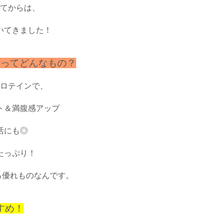
てからは、
いてきました！
ンってどんなもの？
ロテインで、
ト＆満腹感アップ
活にも◎
たっぷり！
る優れものなんです。
すめ！