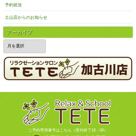
予約状況
土山店からのお知らせ
アーカイブ
ア
ー
カ
イ
ブ
ご予約専用番号はこちら（受付終了18：00）