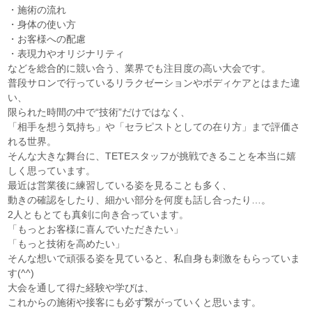
・施術の流れ
・身体の使い方
・お客様への配慮
・表現力やオリジナリティ
などを総合的に競い合う、業界でも注目度の高い大会です。
普段サロンで行っているリラクゼーションやボディケアとはまた違
い、
限られた時間の中で“技術”だけではなく、
「相手を想う気持ち」や「セラピストとしての在り方」まで評価さ
れる世界。
そんな大きな舞台に、TETEスタッフが挑戦できることを本当に嬉
しく思っています。
最近は営業後に練習している姿を見ることも多く、
動きの確認をしたり、細かい部分を何度も話し合ったり…。
2人ともとても真剣に向き合っています。
「もっとお客様に喜んでいただきたい」
「もっと技術を高めたい」
そんな想いで頑張る姿を見ていると、私自身も刺激をもらっていま
す(^^)
大会を通して得た経験や学びは、
これからの施術や接客にも必ず繋がっていくと思います。