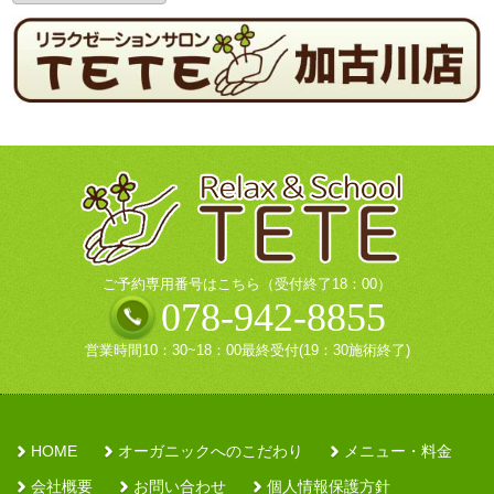
カ
イ
ブ
ご予約専用番号はこちら（受付終了18：00）
078-942-8855
営業時間10：30~18：00最終受付(19：30施術終了)
HOME
オーガニックへのこだわり
メニュー・料金
会社概要
お問い合わせ
個人情報保護方針